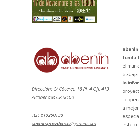
abenin
fundad
el muni
trabaja
la infa
Dirección: C/ Cáceres, 18 Pl. 4 Ofi. 413
proyect
Alcobendas CP28100
coopera
a mejora
TLF: 619250138
especia
abenin.presidencia@gmail.com
este col