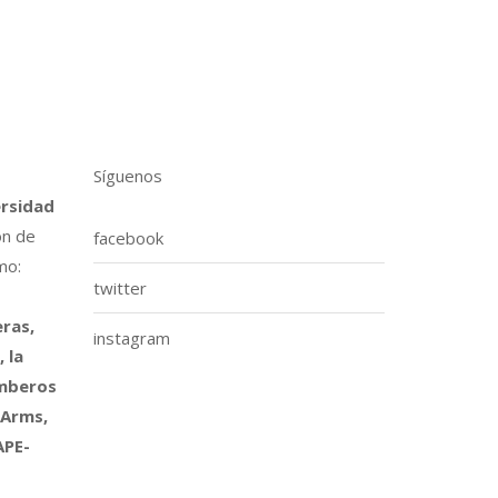
Síguenos
ersidad
ón de
facebook
mo:
twitter
ras,
instagram
 la
omberos
 Arms,
APE-