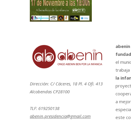
abenin
fundad
el muni
trabaja
la infa
Dirección: C/ Cáceres, 18 Pl. 4 Ofi. 413
proyect
Alcobendas CP28100
coopera
a mejora
TLF: 619250138
especia
abenin.presidencia@gmail.com
este col