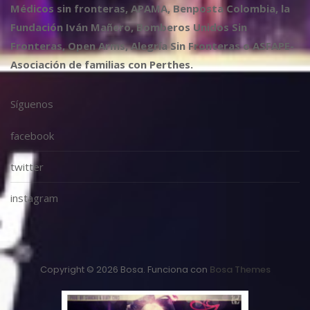
Médicos sin fronteras, APAMA, Benposta Colombia, la
Fundación Iván Mañero, Bomberos Unidos Sin
Fronteras, Open Arms, Alegría Sin Fronteras o ASFAPE-
Asociación de familias con Perthes.
Síguenos
facebook
twitter
instagram
Copyright © 2026 Bosa. Funciona con
Bosa Themes