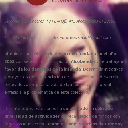
Dirección: C/ Cáceres, 18 Pl. 4 Ofi. 413 Alcobendas CP28100
TLF: 619250138
abenin.presidencia@gmail.com
abenin
es una
ONGD de desarrollo fundada en el año
2003
con sede en el municipio de
Alcobendas
que trabaja
a
favor de los derechos de la infancia
. Desarrolla iniciativas
y proyectos de concienciación de cooperación al desarrollo,
enfocados a mejorar la vida de la infancia, con especial
énfasis a la problemática de este colectivo.
Durante todos estos años ha
colaborado y realizado
diversidad de actividades
de recaudación de fondos con
organizaciones como:
Mano a mano, Sonrisas de Bombay,