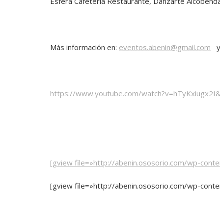
Esfera Cafetería Restaurante, Danzarte Alcobend
Más información en:
eventos.abenin@gmail.com
https://www.youtube.com/watch?v=hTyKxiugx2I&
[gview file=»http://abenin.ososorio.com/wp-conte
[gview file=»http://abenin.ososorio.com/wp-co