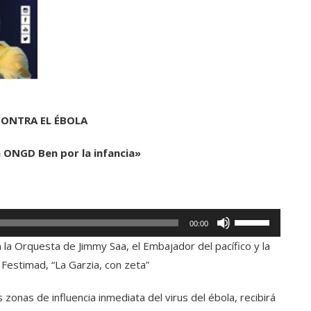
ONTRA EL ÉBOLA
 ONGD Ben por la infancia»
Utiliza
00:00
las
 la Orquesta de Jimmy Saa, el Embajador del pacífico y la
teclas
Festimad, “La Garzia, con zeta”
de
flecha
zonas de influencia inmediata del virus del ébola, recibirá
arriba/abajo