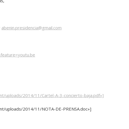
as,
y
abenin.presidencia@gmail.com
feature=youtu.be
nt/uploads/2014/11/Cartel-A-3-concierto-baja.pdf»]
ntent/uploads/2014/11/NOTA-DE-PRENSA.doc»]