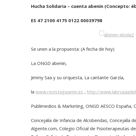
Hucha Solidaria – cuenta abenin (Concepto: éb
ES 47 2100 4175 0122 00039798
Se unen a la propuesta: (A fecha de hoy)
La ONGD abenin,
Jimmy Saa y su orquesta, La cantante Garzía,
la
www.revistaguiame.es
,
http://www.labrujulade
Publimedios & Marketing, ONGD AESCO España, Ca
Concejalía de Infancia de Alcobendas, Concejalía 
Algente.com, Colegio Oficial de Fisioterapeutas 